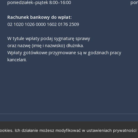
poniedziałek–piątek 8:00–16:00
pon
Rachunek bankowy do wpłat:
02 1020 1026 0000 1602 0176 2509
W tytule wpłaty podaj sygnaturę sprawy
oraz nazwę (imię i nazwisko) dłużnika.
Wpłaty gotówkowe przyjmowane są w godzinach pracy
kancelarii.
Copyright 2026 |
RODO
| Realizacja: Cemit.pl
cookies. Ich działanie możesz modyfikować w ustawieniach prywatności 