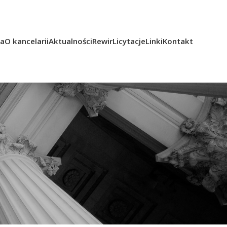
ka
O kancelarii
Aktualności
Rewir
Licytacje
Linki
Kontakt