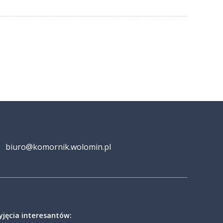
biuro@komornik.wolomin.pl
yjęcia interesantów: